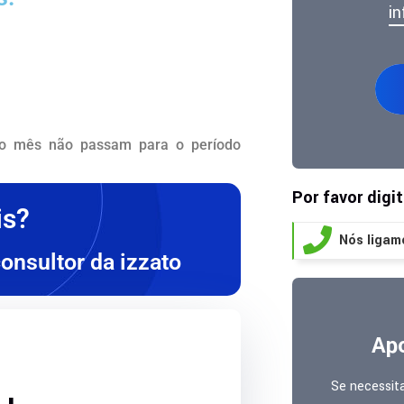
i
ado mês não passam para o período
Por favor digi
is?
Nós ligam
nsultor da izzato
Apo
Se necessit