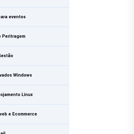
para eventos
e Peritragem
Gestão
rivados Windows
lojamento Linux
 web e Ecommerce
ail