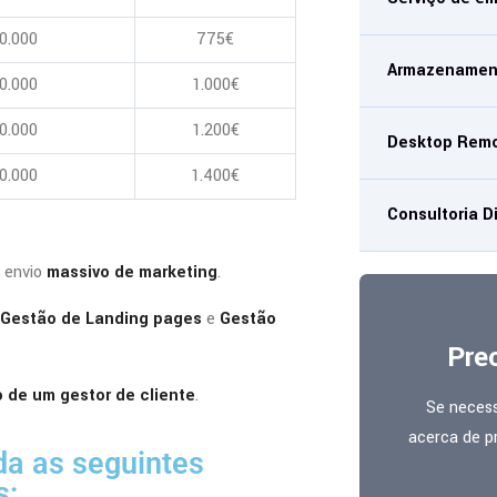
0.000
775€
Armazenamen
0.000
1.000€
0.000
1.200€
Desktop Rem
0.000
1.400€
Consultoria Di
 envio
massivo de marketing
.
Gestão de Landing pages
e
Gestão
Pre
de um gestor de cliente
.
Se neces
acerca de p
da as seguintes
s: