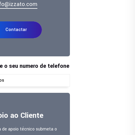
nfo@izzato.com
Contactar
te o seu numero de telefone
os
io ao Cliente
a de apoio técnico submeta o