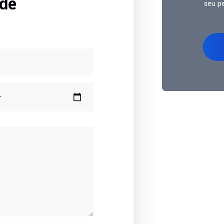
 de
seu p