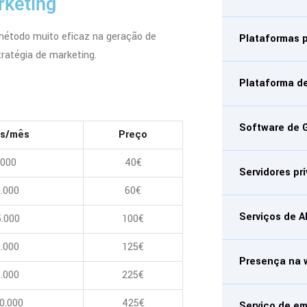
rketing
método muito eficaz na geração de
Plataformas 
tratégia de marketing.
Plataforma d
L
Software de 
ls/mês
Preço
.000
40€
Servidores p
.000
60€
Serviços de A
.000
100€
.000
125€
Presença na
.000
225€
0.000
425€
Serviço de em