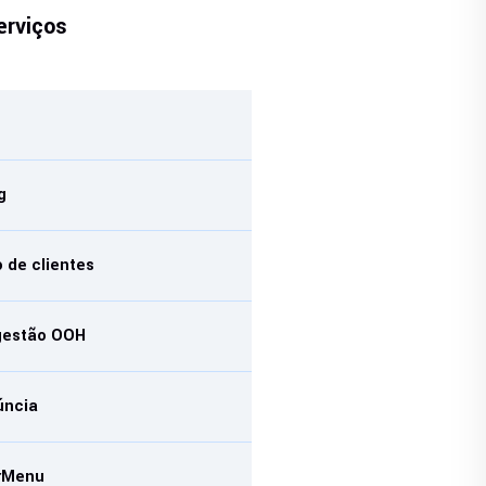
erviços
g
g
 de clientes
gestão OOH
úncia
rMenu