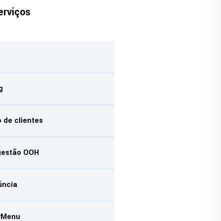
erviços
g
g
 de clientes
gestão OOH
úncia
rMenu