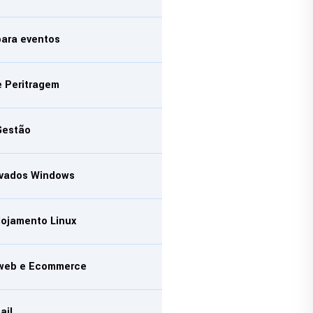
para eventos
e Peritragem
Gestão
rivados Windows
lojamento Linux
 web e Ecommerce
ail