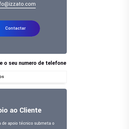
nfo@izzato.com
Contactar
te o seu numero de telefone
os
io ao Cliente
a de apoio técnico submeta o