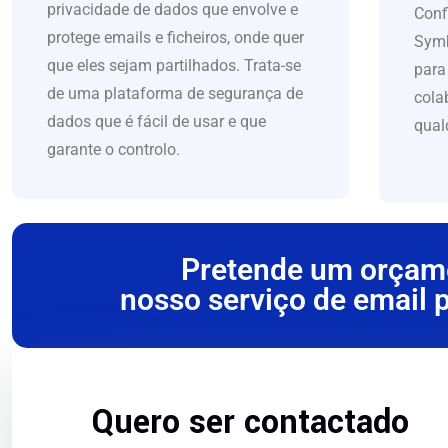
privacidade de dados que envolve e
Conf
protege emails e ficheiros, onde quer
Symb
que eles sejam partilhados. Trata-se
para
de uma plataforma de segurança de
cola
dados que é fácil de usar e que
qual
garante o controlo.
Pretende um orçam
nosso serviço de email p
Quero ser contactado