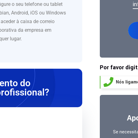
i
igure o seu telefone ou tablet
ian, Android, iOS ou Windows
 aceder à caixa de correio
borativa da empresa em
quer lugar.
Por favor digi
ento do
Nós ligam
rofissional?
Apo
Se necessit