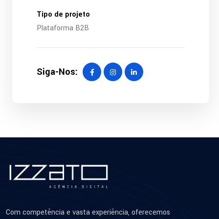
Tipo de projeto
Plataforma B2B
Siga-Nos:
Com competência e vasta experiência, oferecemos