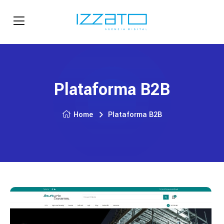
Plataforma B2B
Home
Plataforma B2B