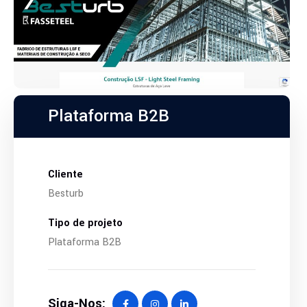
Plataforma B2B
Cliente
Besturb
Tipo de projeto
Plataforma B2B
Siga-Nos: