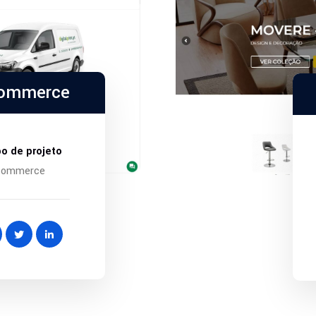
commerce
po de projeto
commerce