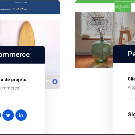
P
commerce
Cli
po de projeto
Alg
commerce
Si