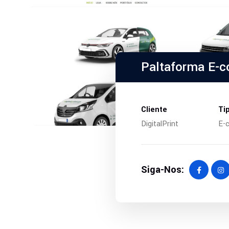
Paltaforma E-
Cliente
Ti
DigitalPrint
E-
Siga-Nos: